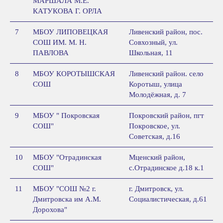
МАРШАЛА М.Е.
КАТУКОВА Г. ОРЛА
7
МБОУ ЛИПОВЕЦКАЯ
Ливенский район, пос.
СОШ ИМ. М. Н.
Совхозный, ул.
ПАВЛОВА
Школьная, 11
8
МБОУ КОРОТЫШСКАЯ
Ливенский район. село
СОШ
Коротыш, улица
Молодёжная, д. 7
9
МБОУ " Покровская
Покровский район, пгт
СОШ"
Покровское, ул.
Советская, д.16
10
МБОУ "Отрадинская
Мценский район,
СОШ"
с.Отрадинское д.18 к.1
11
МБОУ "СОШ №2 г.
г. Дмитровск, ул.
Дмитровска им А.М.
Социалистическая, д.61
Дорохова"