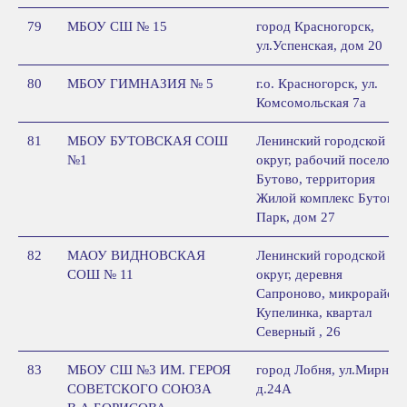
79
МБОУ СШ № 15
город Красногорск,
ул.Успенская, дом 20
80
МБОУ ГИМНАЗИЯ № 5
г.о. Красногорск, ул.
Комсомольская 7а
81
МБОУ БУТОВСКАЯ СОШ
Ленинский городской
№1
округ, рабочий поселок
Бутово, территория
Жилой комплекс Бутово-
Парк, дом 27
82
МАОУ ВИДНОВСКАЯ
Ленинский городской
СОШ № 11
округ, деревня
Сапроново, микрорайон
Купелинка, квартал
Северный , 26
83
МБОУ СШ №3 ИМ. ГЕРОЯ
город Лобня, ул.Мирная,
СОВЕТСКОГО СОЮЗА
д.24А