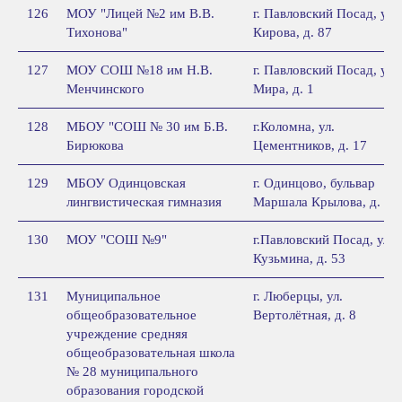
126
МОУ "Лицей №2 им В.В.
г. Павловский Посад, ул.
Тихонова"
Кирова, д. 87
127
МОУ СОШ №18 им Н.В.
г. Павловский Посад, ул
Менчинского
Мира, д. 1
128
МБОУ "СОШ № 30 им Б.В.
г.Коломна, ул.
Бирюкова
Цементников, д. 17
129
МБОУ Одинцовская
г. Одинцово, бульвар
лингвистическая гимназия
Маршала Крылова, д. 20
130
МОУ "СОШ №9"
г.Павловский Посад, ул.
Кузьмина, д. 53
131
Муниципальное
г. Люберцы, ул.
общеобразовательное
Вертолётная, д. 8
учреждение средняя
общеобразовательная школа
№ 28 муниципального
образования городской