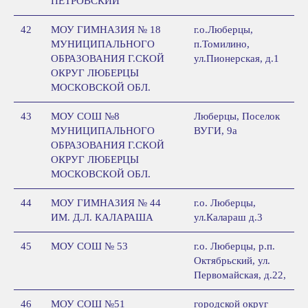
ПЕТРОВСКИЙ
42
МОУ ГИМНАЗИЯ № 18
г.о.Люберцы,
МУНИЦИПАЛЬНОГО
п.Томилино,
ОБРАЗОВАНИЯ Г.СКОЙ
ул.Пионерская, д.1
ОКРУГ ЛЮБЕРЦЫ
МОСКОВСКОЙ ОБЛ.
43
МОУ СОШ №8
Люберцы, Поселок
МУНИЦИПАЛЬНОГО
ВУГИ, 9а
ОБРАЗОВАНИЯ Г.СКОЙ
ОКРУГ ЛЮБЕРЦЫ
МОСКОВСКОЙ ОБЛ.
44
МОУ ГИМНАЗИЯ № 44
г.о. Люберцы,
ИМ. Д.Л. КАЛАРАША
ул.Калараш д.3
45
МОУ СОШ № 53
г.о. Люберцы, р.п.
Октябрьский, ул.
Первомайская, д.22,
46
МОУ СОШ №51
городской округ