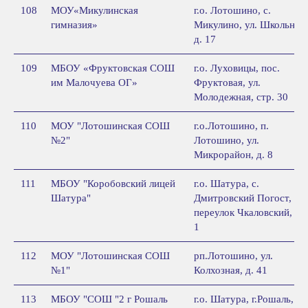
108
МОУ«Микулинская
г.о. Лотошино, с.
гимназия»
Микулино, ул. Школьная,
д. 17
109
МБОУ «Фруктовская СОШ
г.о. Луховицы, пос.
им Малочуева ОГ»
Фруктовая, ул.
Молодежная, стр. 30
110
МОУ "Лотошинская СОШ
г.о.Лотошино, п.
№2"
Лотошино, ул.
Микрорайон, д. 8
111
МБОУ "Коробовский лицей
г.о. Шатура, с.
Шатура"
Дмитровский Погост,
переулок Чкаловский, д.
1
112
МОУ "Лотошинская СОШ
рп.Лотошино, ул.
№1"
Колхозная, д. 41
113
МБОУ "СОШ "2 г Рошаль
г.о. Шатура, г.Рошаль,