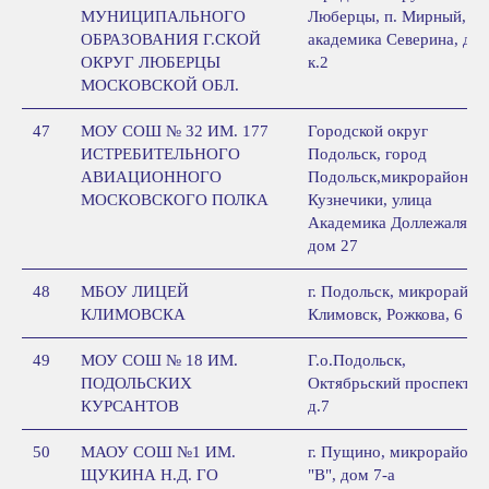
МУНИЦИПАЛЬНОГО
Люберцы, п. Мирный, ул
ОБРАЗОВАНИЯ Г.СКОЙ
академика Северина, д.5,
ОКРУГ ЛЮБЕРЦЫ
к.2
МОСКОВСКОЙ ОБЛ.
47
МОУ СОШ № 32 ИМ. 177
Городской округ
ИСТРЕБИТЕЛЬНОГО
Подольск, город
АВИАЦИОННОГО
Подольск,микрорайон
МОСКОВСКОГО ПОЛКА
Кузнечики, улица
Академика Доллежаля,,
дом 27
48
МБОУ ЛИЦЕЙ
г. Подольск, микрорайон
КЛИМОВСКА
Климовск, Рожкова, 6
49
МОУ СОШ № 18 ИМ.
Г.о.Подольск,
ПОДОЛЬСКИХ
Октябрьский проспект,
КУРСАНТОВ
д.7
50
МАОУ СОШ №1 ИМ.
г. Пущино, микрорайон
ЩУКИНА Н.Д. ГО
"В", дом 7-а