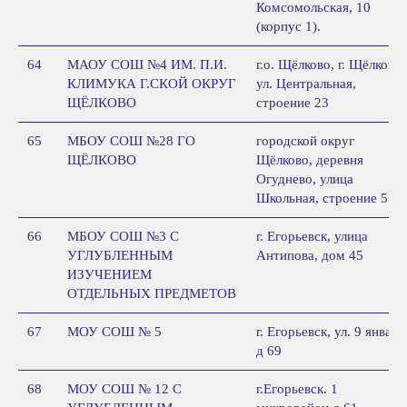
Комсомольская, 10
(корпус 1).
64
МАОУ СОШ №4 ИМ. П.И.
г.о. Щёлково, г. Щёлково,
КЛИМУКА Г.СКОЙ ОКРУГ
ул. Центральная,
ЩЁЛКОВО
строение 23
65
МБОУ СОШ №28 ГО
городской округ
ЩЁЛКОВО
Щёлково, деревня
Огуднево, улица
Школьная, строение 5
66
МБОУ СОШ №3 С
г. Егорьевск, улица
УГЛУБЛЕННЫМ
Антипова, дом 45
ИЗУЧЕНИЕМ
ОТДЕЛЬНЫХ ПРЕДМЕТОВ
67
МОУ СОШ № 5
г. Егорьевск, ул. 9 января
д 69
68
МОУ СОШ № 12 С
г.Егорьевск. 1