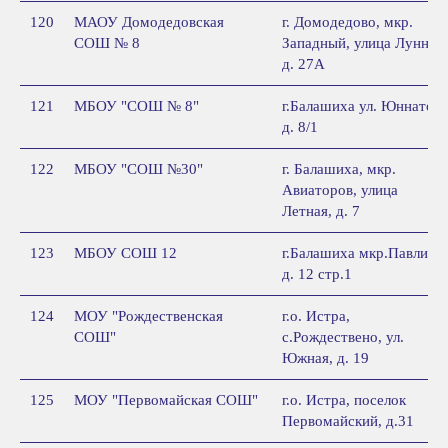
120
МАОУ Домодедовская
г. Домодедово, мкр.
СОШ № 8
Западный, улица Лунная,
д. 27А
121
МБОУ "СОШ № 8"
г.Балашиха ул. Юннатов,
д. 8/1
122
МБОУ "СОШ №30"
г. Балашиха, мкр.
Авиаторов, улица
Летная, д. 7
123
МБОУ СОШ 12
г.Балашиха мкр.Павлино,
д. 12 стр.1
124
МОУ "Рождественская
г.о. Истра,
СОШ"
с.Рождествено, ул.
Южная, д. 19
125
МОУ "Первомайская СОШ"
г.о. Истра, поселок
Первомайский, д.31