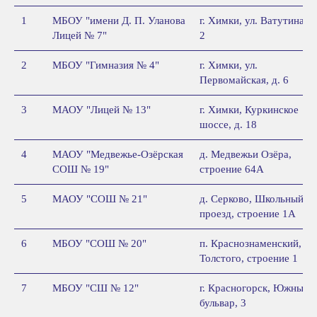
1
МБОУ "имени Д. П. Уланова
г. Химки, ул. Ватутина, д
Лицей № 7"
2
2
МБОУ "Гимназия № 4"
г. Химки, ул.
Первомайская, д. 6
3
МАОУ "Лицей № 13"
г. Химки, Куркинское
шоссе, д. 18
4
МАОУ "Медвежье-Озёрская
д. Медвежьи Озёра,
СОШ № 19"
строение 64А
5
МАОУ "СОШ № 21"
д. Серково, Школьный
проезд, строение 1А
6
МБОУ "СОШ № 20"
п. Краснознаменский, ул.
Толстого, строение 1
7
МБОУ "СШ № 12"
г. Красногорск, Южный
бульвар, 3