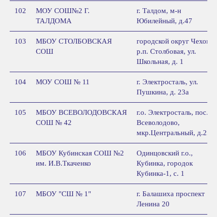
102
МОУ СОШ№2 Г.
г. Талдом, м-н
ТАЛДОМА
Юбилейный, д.47
103
МБОУ СТОЛБОВСКАЯ
городской округ Чехов,
СОШ
р.п. Столбовая, ул.
Школьная, д. 1
104
МОУ СОШ № 11
г. Электросталь, ул.
Пушкина, д. 23а
105
МБОУ ВСЕВОЛОДОВСКАЯ
г.о. Электросталь, пос.
СОШ № 42
Всеволодово,
мкр.Центральный, д.25а
106
МБОУ Кубинская СОШ №2
Одинцовский г.о.,
им. И.В.Ткаченко
Кубинка, городок
Кубинка-1, с. 1
107
МБОУ "СШ № 1"
г. Балашиха проспект
Ленина 20