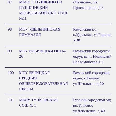
97
МБОУ Г. ПУШКИНО ГО
г.Пушкино, ул.
ПУШКИНСКИЙ
Просвещения, д.5
МОСКОВСКОЙ ОБЛ. СОШ
№11
98
МОУ УДЕЛЬНИНСКАЯ
Раменский г.о.,
ГИМНАЗИЯ
п.Удельная, ул.Горячева,
д.38
99
МОУ ИЛЬИНСКАЯ ОШ №
Раменский городской
26
округ, п.г.т. Ильинский,
Первомайская 15
100
МОУ РЕЧИЦКАЯ
Раменский городской
СРЕДНЯЯ
округ, с.Речицы
ОБЩЕОБРАЗОВАТЕЛЬНАЯ
ул.Школьная, д.20
ШКОЛА
101
МБОУ ТУЧКОВСКАЯ
Рузский городской округ,
СОШ № 1
рп.Тучково,
ул.Лебеденко, д.40