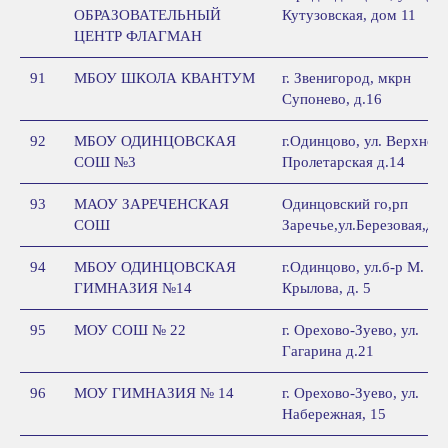
ОБРАЗОВАТЕЛЬНЫЙ
Кутузовская, дом 11
ЦЕНТР ФЛАГМАН
91
МБОУ ШКОЛА КВАНТУМ
г. Звенигород, мкрн
Супонево, д.16
92
МБОУ ОДИНЦОВСКАЯ
г.Одинцово, ул. Верхне-
СОШ №3
Пролетарская д.14
93
МАОУ ЗАРЕЧЕНСКАЯ
Одинцовский го,рп
СОШ
Заречье,ул.Березовая,д.1
94
МБОУ ОДИНЦОВСКАЯ
г.Одинцово, ул.б-р М.
ГИМНАЗИЯ №14
Крылова, д. 5
95
МОУ СОШ № 22
г. Орехово-Зуево, ул.
Гагарина д.21
96
МОУ ГИМНАЗИЯ № 14
г. Орехово-Зуево, ул.
Набережная, 15