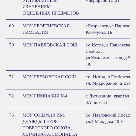
УГЛУБЛЕННЫМ
микрорайон д.61
ИЗУЧЕНИЕМ
ОТДЕЛЬНЫХ ПРЕДМЕТОВ
69
МОУ ГЕОРГИЕВСКАЯ
г.Егорьевск,ул.Парижско
ГИМНАЗИЯ
Коммуны, 1Б
70
МОУ ПАВЛОВСКАЯ СОШ
г.о.Истра, с.Павловская
Слобода,
ул.Комсомольская, д.5
"А"
71
МОУ ГЛЕБОВСКАЯ СОШ
г.о. Истра, п.Глебовский,
ул. Микрорайон, д.21А
72
МОУ ГИМНАЗИЯ №4
г. Лыткарино, квартал
3А, дом 11
73
МОУ СОШ №10 ИМ.
г.о. Павловский Посад,
ДВАЖДЫ ГЕРОЯ
ул.1 Мая, дом 40 Е
СОВЕТСКОГО СОЮЗА,
ЛЁТЧИКА-КОСМОНАВТА