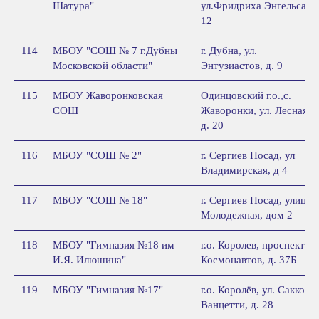
Шатура"
ул.Фридриха Энгельса, д
12
114
МБОУ "СОШ № 7 г.Дубны
г. Дубна, ул.
Московской области"
Энтузиастов, д. 9
115
МБОУ Жаворонковская
Одинцовский г.о.,с.
СОШ
Жаворонки, ул. Лесная,
д. 20
116
МБОУ "СОШ № 2"
г. Сергиев Посад, ул
Владимирская, д 4
117
МБОУ "СОШ № 18"
г. Сергиев Посад, улица
Молодежная, дом 2
118
МБОУ "Гимназия №18 им
г.о. Королев, проспект
И.Я. Илюшина"
Космонавтов, д. 37Б
119
МБОУ "Гимназия №17"
г.о. Королёв, ул. Сакко и
Ванцетти, д. 28