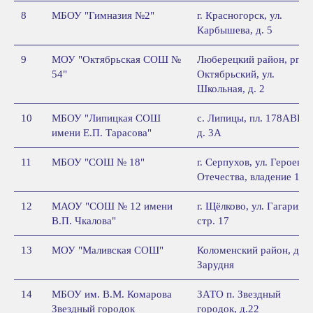
8
МБОУ "Гимназия №2"
г. Красногорск, ул.
Карбышева, д. 5
9
МОУ "Октябрьская СОШ №
Люберецкий район, рп.
54"
Октябрьский, ул.
Школьная, д. 2
10
МБОУ "Липицкая СОШ
с. Липицы, пл. 178АВП,
имени Е.П. Тарасова"
д. 3А
11
МБОУ "СОШ № 18"
г. Серпухов, ул. Героев
Отечества, владение 1
12
МАОУ "СОШ № 12 имени
г. Щёлково, ул. Гагарина,
В.П. Чкалова"
стр. 17
13
МОУ "Маливская СОШ"
Коломенский район, д.
Зарудня
14
МБОУ им. В.М. Комарова
ЗАТО п. Звездный
Звездный городок
городок, д.22