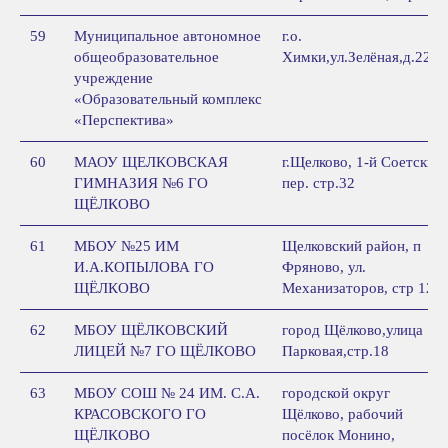
59
Муниципальное автономное
г.о.
общеобразовательное
Химки,ул.Зелёная,д.22
учреждение
«Образовательный комплекс
«Перспектива»
60
МАОУ ЩЕЛКОВСКАЯ
г.Щелково, 1-й Соетский
ГИМНАЗИЯ №6 ГО
пер. стр.32
ЩЁЛКОВО
61
МБОУ №25 ИМ
Щелковский район, п
И.А.КОПЫЛОВА ГО
Фряново, ул.
ЩЁЛКОВО
Механизаторов, стр 12
62
МБОУ ЩЁЛКОВСКИЙ
город Щёлково,улица
ЛИЦЕЙ №7 ГО ЩЁЛКОВО
Парковая,стр.18
63
МБОУ СОШ № 24 ИМ. С.А.
городской округ
КРАСОВСКОГО ГО
Щёлково, рабочий
ЩЁЛКОВО
посёлок Монино,